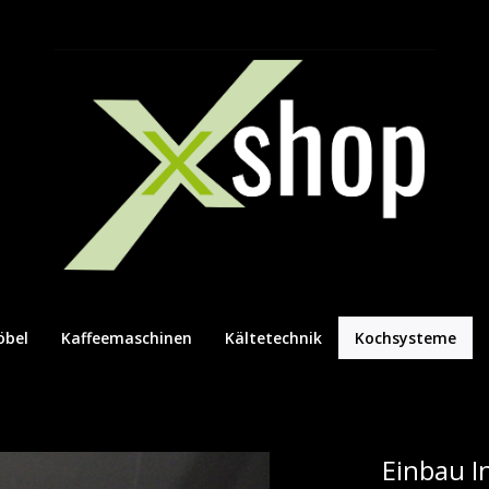
öbel
Kaffeemaschinen
Kältetechnik
Kochsysteme
Einbau I